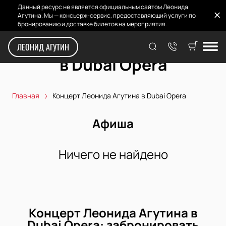
Данный ресурс не является официальным сайтом Леонида
Агутина. Мы — консьерж-сервис, предоставляющий услуги по
бронированию и доставке билетов на мероприятия.
Концерт Леонида Агутина
ЛЕОНИД АГУТИН
в Dubai Opera
Главная
Концерт Леонида Агутина в Dubai Opera
Афиша
Ничего не найдено
Концерт Леонида Агутина в
Dubai Opera: забронировать