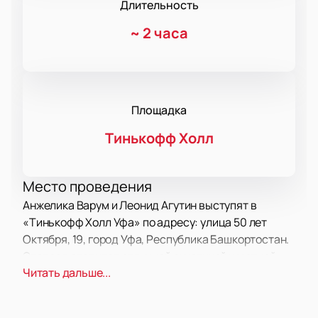
Длительность
~
2 часа
Площадка
Тинькофф Холл
Место проведения
Анжелика Варум и Леонид Агутин выступят в
«Тинькофф Холл Уфа» по адресу: улица 50 лет
Октября, 19, город Уфа, Республика Башкортостан.
Этот зал славится отличной акустикой и уютной
Читать дальше...
атмосферой для гостей.
О концерте
Леонид Агутин и Анжелика Варум — популярная