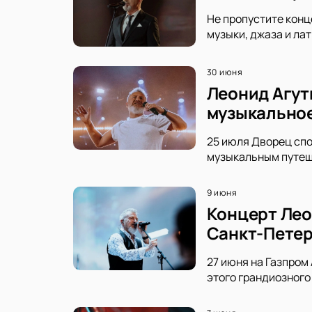
Не пропустите конц
музыки, джаза и ла
30 июня
Леонид Агут
музыкальное
25 июля Дворец спо
музыкальным путеше
9 июня
Концерт Лео
Санкт-Петер
27 июня на Газпром
этого грандиозного