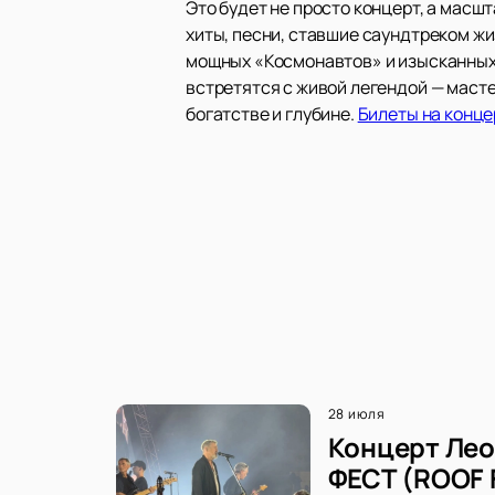
Это будет не просто концерт, а мас
хиты, песни, ставшие саундтреком жи
мощных «Космонавтов» и изысканных 
встретятся с живой легендой — маст
богатстве и глубине.
Билеты на конце
28 июля
Концерт Лео
ФЕСТ (ROOF 