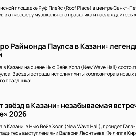
писной площадке Руф Плейс (Roof Place) в центре Санкт-П
сь в атмосферу музыкального праздника и наслаждайтесь 
ро Раймонда Паулса в Казани: легенд
и
да в Казани на сцене Нью Вейв Холл (New Wave Hall) состо
лса. Звёзды эстрады исполнят хиты композитора в новых 
го праздника!
т звёзд в Казани: незабываемая встре
е» 2026
да в Казани, в Нью Вейв Холл (New Wave Hall), пройдет Га
ладитесь выступлениями Валерия Леонтьева, Филиппа Кир