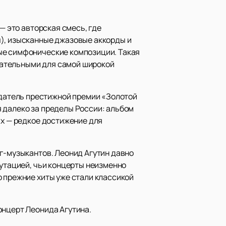
— это авторская смесь, где
ы), изысканные джазовые аккорды и
ые симфонические композиции. Такая
кательными для самой широкой
датель престижной премии «Золотой
 далеко за пределы России: альбом
ях — редкое достижение для
ег-музыкантов. Леонид Агутин давно
путацией, чьи концерты неизменно
о прежние хиты уже стали классикой
онцерт Леонида Агутина.