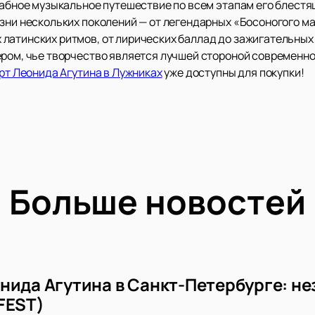
штабное музыкальное путешествие по всем этапам его блест
зни нескольких поколений — от легендарных «Босоногого ма
латинских ритмов, от лирических баллад до зажигательных
ером, чье творчество является лучшей стороной современно
рт Леонида Агутина в Лужниках
уже доступны для покупки!
Больше новостей
нида Агутина в Санкт-Петербурге: не
FEST)