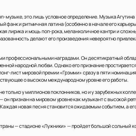
поп-музыке, это лишь условное определение. Музыка Агутина 
й фанк и ритмичная латина (особенно в начале его карьер
ая лирика и мощь поп-рока, меланхоличное кантри и сложн
разованность делают его произведения невероятно привле
ми профессиональными наградами. Он десятикратный обла
менной народной любви. Однако его признание простирается
 лонг-лист мировой премии «Грэмми» сразу в пяти номинаци
ьствующее о высоком международном уровне его работы.
е только у миллионов поклонников, но и у зарубежных колл
— он признан на мировом уровне как музыкант с высокой ре
. Каждая новая песня становится ожидаемым событием, а ег
 страны — стадионе «Лужники» — пройдет большой сольный к