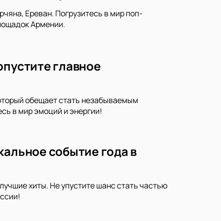
чяна, Ереван. Погрузитесь в мир поп-
площадок Армении.
опустите главное
который обещает стать незабываемым
сь в мир эмоций и энергии!
кальное событие года в
лучшие хиты. Не упустите шанс стать частью
ссии!