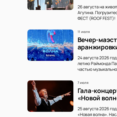
26 августа на живо
Агутина. Погрузите
ФЕСТ (ROOF FEST)!
11 июля
Вечер-маэст
аранжировк
24 августа 2026 го
летию Раймонда Пау
частью музыкально
7 июля
Гала-концер
«Новой волн
25 августа 2026 го
«Новая волна». Нас