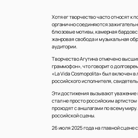
Хотя ег творчество часто относят к 
органично соединяются зажигательны
блюзовые мотивы, камерная бардовск
жанровая свобода и музыкальная об
аудитории.
Творчество Агутина отмечено высши
граммофон», что говорит о долговре
«La Vida Cosmopolita» был включен в
российского исполнителя, свидетел
Эти достижения вызывают уважение н
стал не просто российским артистом 
проходят с аншлагами по всему миру
российской сцены.
26 июля 2025 года на главной сцене