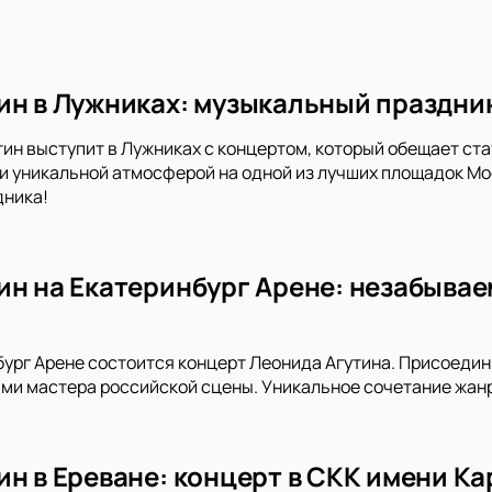
ин в Лужниках: музыкальный праздник
тин выступит в Лужниках с концертом, который обещает ст
и уникальной атмосферой на одной из лучших площадок Мос
дника!
ин на Екатеринбург Арене: незабывае
бург Арене состоится концерт Леонида Агутина. Присоедин
и мастера российской сцены. Уникальное сочетание жанро
ин в Ереване: концерт в СКК имени К