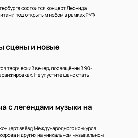
етербурга состоится концерт Леонида
хитами под открытым небом в рамках РУФ
ы сцены и новые
ится творческий вечер, посвящённый 90-
аранжировках. Не упустите шанс стать
ча с легендами музыки на
ла-концерт звёзд Международного конкурса
корова и других на уникальном музыкальном