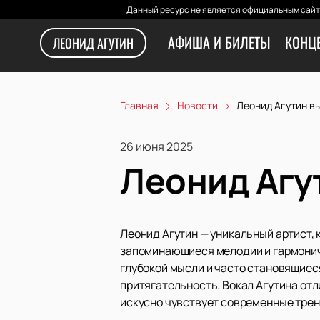
Данный ресурс не является официальным сайто
АФИША И БИЛЕТЫ
КОНЦ
ЛЕОНИД АГУТИН
Главная
Новости
Леонид Агутин вы
26 июня 2025
Леонид Агу
Леонид Агутин — уникальный артист,
запоминающиеся мелодии и гармоничн
глубокой мысли и часто становящиес
притягательность. Вокал Агутина от
искусно чувствует современные тре