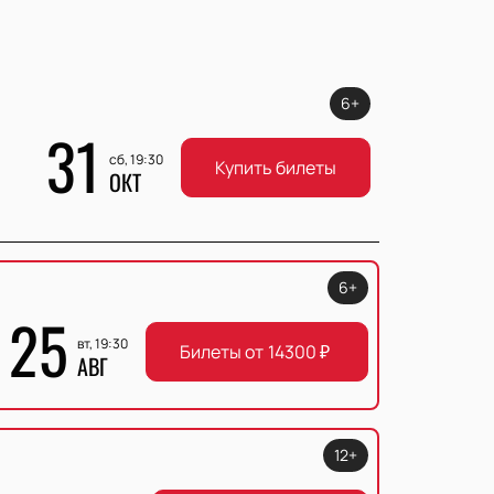
6+
31
сб, 19:30
Купить билеты
ОКТ
6+
25
вт, 19:30
Билеты от
14300
₽
АВГ
12+