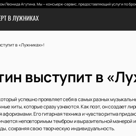
м Леонида Агутина. Мы — консьерж-сервис, предоставляющий услуги по бро
ЕРТ В ЛУЖНИКАХ
ступит в «Лужниках»!
тин выступит в «Л
 который успешно проявляет себя в самых разных музыкальн
ые хиты, которые сразу узнаются. Как поэт, он создает ли
я афоризмами. Его гитарная техника и чувство ритма прида
личается неповторимым тембром и выразительной манерой и
нды, сохраняя свою творческую индивидуальность.