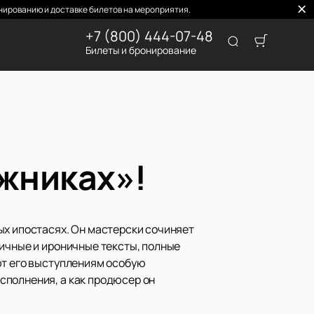
нированию и доставке билетов на мероприятия.
+7 (800) 444-07-48
Билеты и бронирование
ужниках»!
ых ипостасях. Он мастерски сочиняет
ричные и ироничные тексты, полные
ют его выступлениям особую
сполнения, а как продюсер он