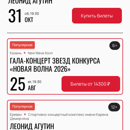
ЛЕОНИД АГУТИН
31
сб, 19:30
Купить билеты
ОКТ
Популярное
6+
Казань
New Wave Холл
ГАЛА-КОНЦЕРТ ЗВЕЗД КОНКУРСА
«НОВАЯ ВОЛНА 2026»
25
вт, 19:30
Билеты от
14300
₽
АВГ
Популярное
12+
Ереван
Спортивно-концертный комплекс имени Карена
Демирчяна
ЛЕОНИД АГУТИН