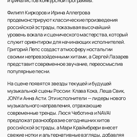
и финалистов конкурсной программы.
Филипп Киркоров и Ирина Аллегрова
продемонстрируют классические произведения
российской эстрады, показывая высочайший
уровень вокала и сценического мастерства, который
служит ориентиром для начинающих исполнителей.
Григорий Лепс создаст атмосферу ностальгии
своими непревзойденными хитами, а Сергей Лазарев
представит современное звучание, переосмыслив
популярные песни.
На сцене появятся звезды текущей и будущей
музыкальной сцены России: Клава Кока, Леша Свик,
JONY и Анна Асти. Эти исполнители — лидеры нового
музыкального направления, отражающие
современные тренды. Люся Чеботина и NAVAI
предложат разнообразие сегодняшних хитов
российской эстрады, а Мари Краймбрери внесет
свежие нотки и альтернативные взгляды, добавляя