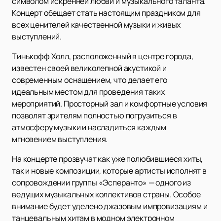
символом искренней любви и музыкального таланта.
Концерт обещает стать настоящим праздником для
всех ценителей качественной музыки и живых
выступлений.
Тинькофф Холл, расположенный в центре города,
известен своей великолепной акустикой и
современным оснащением, что делает его
идеальным местом для проведения таких
мероприятий. Просторный зал и комфортные условия
позволят зрителям полностью погрузиться в
атмосферу музыки и насладиться каждым
мгновением выступления.
На концерте прозвучат как уже полюбившиеся хиты,
так и новые композиции, которые артисты исполнят в
сопровождении группы «Эсперанто» — одного из
ведущих музыкальных коллективов страны. Особое
внимание будет уделено джазовым импровизациям и
танцевальным хитам в модном электронном