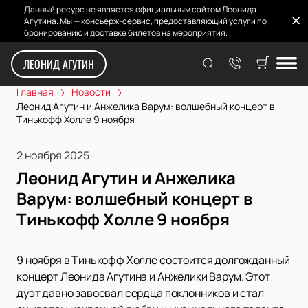
Данный ресурс не является официальным сайтом Леонида
Агутина. Мы — консьерж-сервис, предоставляющий услуги по
бронированию и доставке билетов на мероприятия.
ЛЕОНИД АГУТИН
Главная
Новости
Леонид Агутин и Анжелика Варум: волшебный концерт в
Тинькофф Холле 9 ноября
2 ноября 2025
Леонид Агутин и Анжелика
Варум: волшебный концерт в
Тинькофф Холле 9 ноября
9 ноября в Тинькофф Холле состоится долгожданный
концерт Леонида Агутина и Анжелики Варум. Этот
дуэт давно завоевал сердца поклонников и стал