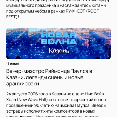
музыкального праздника и наслаждайтесь хитами
под открытым небом в рамках РУФ ФЕСТ (ROOF
FEST)!
11 июля
Вечер-маэстро Раймонда Паулса в
Казани: легенды сцены и новые
аранжировки
24 августа 2026 года в Казани на сцене Нью Вейв
Холл (New Wave Hall) состоится творческий вечер,
посвящённый 90-летию Раймонда Паулса. Звёзды
эстрады исполнят хиты композитора в новых
аранжировках. Не упустите шанс стать частью