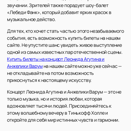
звучании. Зрителей также порадует шоу-балет
«Лебеди Фанк», который добавит ярких красок в
музыкальное действо.
Для тех, кто хочет стать частью этого незабываемого
события, есть возможность купить билеты на нашем
сайте. Не упустите шанс увидеть живое выступление
одной из самых известных пар отечественной сцены.
Купить билеты на концерт Леонида Агутина и
Анжелики Варум
на нашем сайте можно уже сейчас —
не откладывайте на потом возможность
прикоснуться к настоящему искусству.
Концерт Леонида Агутина и Анжелики Варум — это не
только музыка, но и история любви, которая
вдохновляет тысячи людей. Присоединяйтесь к
этому волшебному вечеру в Тинькофф Холле и
откройте для себя мир истинных чувств и гармонии.