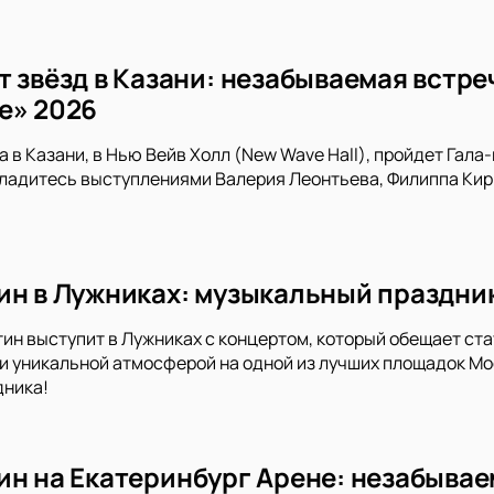
т звёзд в Казани: незабываемая встре
е» 2026
да в Казани, в Нью Вейв Холл (New Wave Hall), пройдет Га
ладитесь выступлениями Валерия Леонтьева, Филиппа Кир
ин в Лужниках: музыкальный праздник
тин выступит в Лужниках с концертом, который обещает ст
и уникальной атмосферой на одной из лучших площадок Мос
дника!
ин на Екатеринбург Арене: незабывае