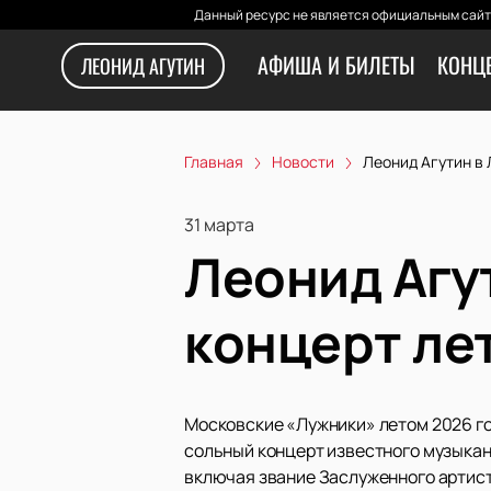
Данный ресурс не является официальным сайто
АФИША И БИЛЕТЫ
КОНЦ
ЛЕОНИД АГУТИН
Главная
Новости
Леонид Агутин в 
31 марта
Леонид Агу
концерт ле
Московские «Лужники» летом 2026 го
сольный концерт известного музыкан
включая звание Заслуженного артист