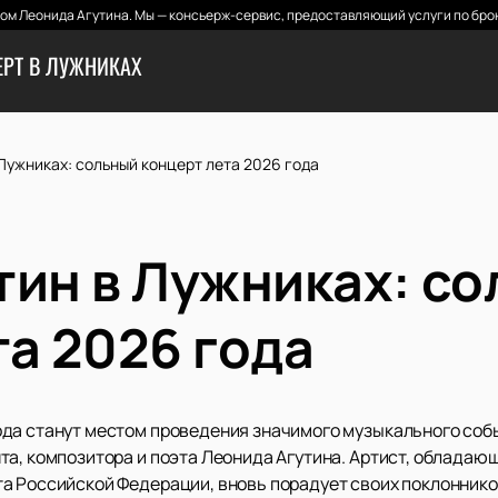
м Леонида Агутина. Мы — консьерж-сервис, предоставляющий услуги по бро
ЕРТ В ЛУЖНИКАХ
Лужниках: сольный концерт лета 2026 года
тин в Лужниках: с
та 2026 года
да станут местом проведения значимого музыкального собы
та, композитора и поэта Леонида Агутина. Артист, обладаю
а Российской Федерации, вновь порадует своих поклонник