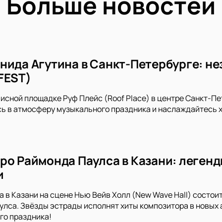
Больше новостей
нида Агутина в Санкт-Петербурге: не
FEST)
писной площадке Руф Плейс (Roof Place) в центре Санкт-П
сь в атмосферу музыкального праздника и наслаждайтесь 
ро Раймонда Паулса в Казани: легенд
и
да в Казани на сцене Нью Вейв Холл (New Wave Hall) состо
лса. Звёзды эстрады исполнят хиты композитора в новых 
го праздника!