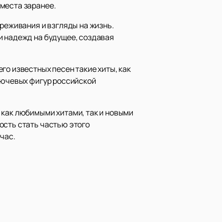
места заранее.
ереживания и взгляды на жизнь.
и надежд на будущее, создавая
го известных песен такие хиты, как
ключевых фигур российской
 как любимыми хитами, так и новыми
ость стать частью этого
час.