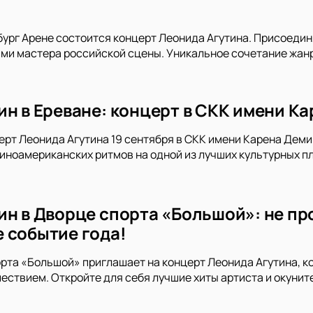
бург Арене состоится концерт Леонида Агутина. Присоедин
и мастера российской сцены. Уникальное сочетание жанро
ин в Ереване: концерт в СКК имени К
ерт Леонида Агутина 19 сентября в СКК имени Карена Демир
тиноамериканских ритмов на одной из лучших культурных 
ин в Дворце спорта «Большой»: не пр
 событие года!
рта «Большой» приглашает на концерт Леонида Агутина, 
ствием. Откройте для себя лучшие хиты артиста и окуните