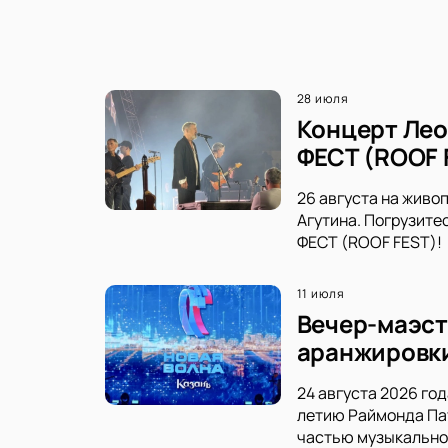
28 июля
Концерт Лео
ФЕСТ (ROOF 
26 августа на живо
Агутина. Погрузите
ФЕСТ (ROOF FEST)!
11 июля
Вечер-маэст
аранжировк
24 августа 2026 го
летию Раймонда Пау
частью музыкально