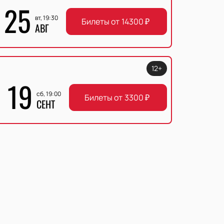
25
вт, 19:30
Билеты от
14300
₽
АВГ
12+
19
сб, 19:00
Билеты от
3300
₽
СЕНТ