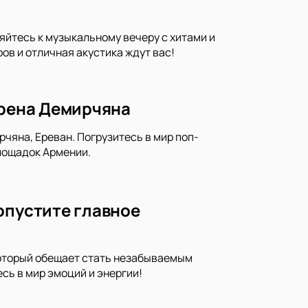
яйтесь к музыкальному вечеру с хитами и
в и отличная акустика ждут вас!
арена Демирчяна
чяна, Ереван. Погрузитесь в мир поп-
площадок Армении.
опустите главное
который обещает стать незабываемым
сь в мир эмоций и энергии!