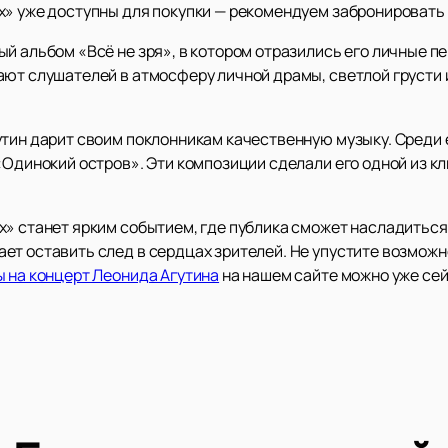
х» уже доступны для покупки — рекомендуем забронировать 
й альбом «Всё не зря», в котором отразились его личные п
ают слушателей в атмосферу личной драмы, светлой грусти 
тин дарит своим поклонникам качественную музыку. Среди е
 «Одинокий остров». Эти композиции сделали его одной из 
х» станет ярким событием, где публика сможет насладиться
ет оставить след в сердцах зрителей. Не упустите возможн
ы на концерт Леонида Агутина
на нашем сайте можно уже сей