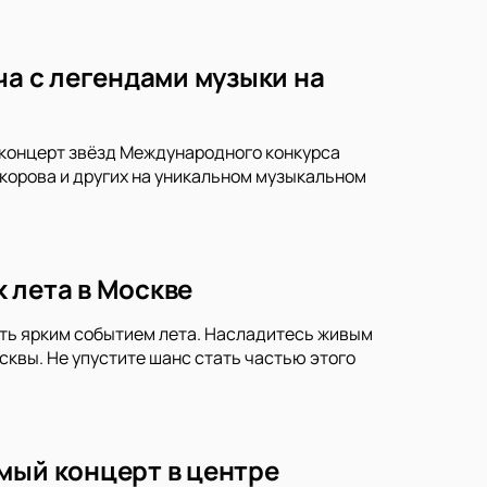
ча с легендами музыки на
ла-концерт звёзд Международного конкурса
корова и других на уникальном музыкальном
 лета в Москве
ать ярким событием лета. Насладитесь живым
квы. Не упустите шанс стать частью этого
мый концерт в центре