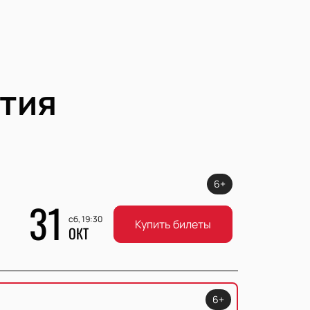
тия
6+
31
сб, 19:30
Купить билеты
ОКТ
6+