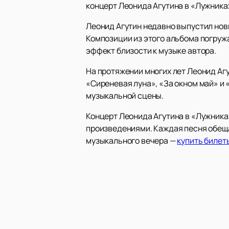
концерт Леонида Агутина в «Лужника
Леонид Агутин недавно выпустил новы
Композиции из этого альбома погруж
эффект близости к музыке автора.
На протяжении многих лет Леонид Агу
«Сиреневая луна», «За окном май» и
музыкальной сцены.
Концерт Леонида Агутина в «Лужника
произведениями. Каждая песня обеща
музыкального вечера —
купить билет