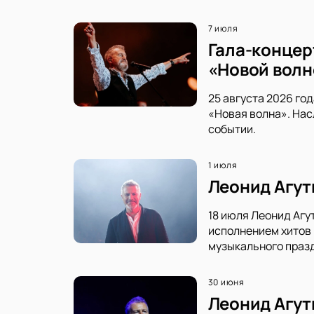
7 июля
Гала-концер
«Новой волн
25 августа 2026 го
«Новая волна». Нас
событии.
1 июля
Леонид Агут
18 июля Леонид Агу
исполнением хитов 
музыкального праз
30 июня
Леонид Агут