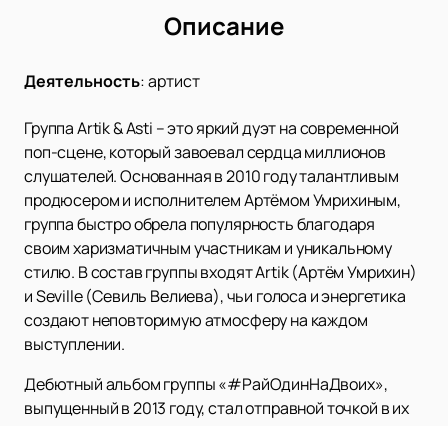
Описание
Деятельность
:
артист
Группа Artik & Asti – это яркий дуэт на современной
поп-сцене, который завоевал сердца миллионов
слушателей. Основанная в 2010 году талантливым
продюсером и исполнителем Артёмом Умрихиным,
группа быстро обрела популярность благодаря
своим харизматичным участникам и уникальному
стилю. В состав группы входят Artik (Артём Умрихин)
и Seville (Севиль Велиева), чьи голоса и энергетика
создают неповторимую атмосферу на каждом
выступлении.
Дебютный альбом группы «#РайОдинНаДвоих»,
выпущенный в 2013 году, стал отправной точкой в их
музыкальной карьере. С тех пор Artik & Asti выпустили