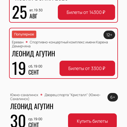
25
вт, 19:30
Билеты от
14300
₽
АВГ
Популярное
12+
Ереван
Спортивно-концертный комплекс имени Карена
Демирчяна
ЛЕОНИД АГУТИН
19
сб, 19:00
Билеты от
3300
₽
СЕНТ
Южно-сахалинск
Дворец спорта "Кристалл" (Южно-
6+
Сахалинск)
ЛЕОНИД АГУТИН
30
ср, 19:00
Купить билеты
СЕНТ