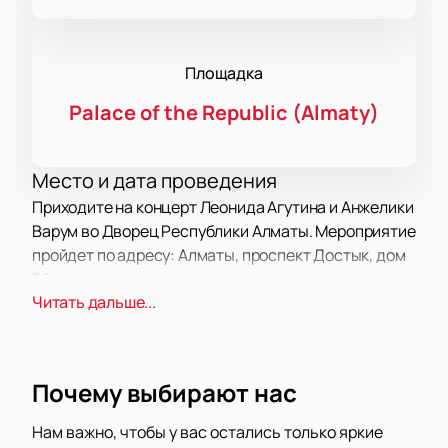
Площадка
Palace of the Republic (Almaty)
Место и дата проведения
Приходите на концерт Леонида Агутина и Анжелики
Варум во Дворец Республики Алматы. Мероприятие
пройдет по адресу: Алматы, проспект Достык, дом
56.
Читать дальше...
О концерте
Леонид Агутин и Анжелика Варум радуют
слушателей разного возраста своими песнями. Их
Почему выбирают нас
дуэт создает атмосферу тепла и гармонии на
сцене. В этот вечер прозвучат такие любимые
Нам важно, чтобы у вас остались только яркие