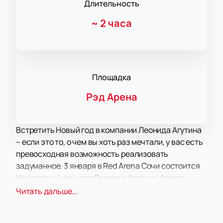
Длительность
~
2 часа
Площадка
Рэд Арена
Встретить Новый год в компании Леонида Агутина
– если это то, о чем вы хоть раз мечтали, у вас есть
превосходная возможность реализовать
задуманное. 3 января в Red Arena Сочи состоится
Новогодний концерт Леонида Агутина. Артист
приготовил для зрителей праздничную программу,
Читать дальше...
в которой исполнит свои лучшие песни и новые
треки, которые написал недавно.
Купить билеты