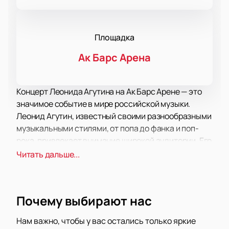
Площадка
Ак Барс Арена
Концерт Леонида Агутина на Ак Барс Арене — это
значимое событие в мире российской музыки.
Леонид Агутин, известный своими разнообразными
музыкальными стилями, от попа до фанка и поп-
рока, привлекает внимание широкой аудитории. Его
музыкальные достижения включают в себя 10
Читать дальше...
премий «Золотой граммофон» и номинации на
премию «Грэмми». Эти успехи подчеркивают его
статус как одного из ведущих артистов
Почему выбирают нас
современной сцены.
На концерте ожидается исполнение как уже
Нам важно, чтобы у вас остались только яркие
известных хитов, так и новых композиций.