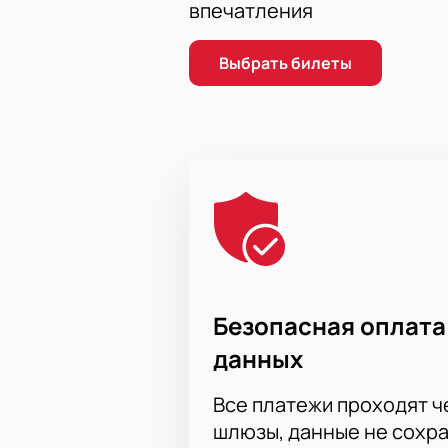
впечатления
схеме зала, заполните контактные
отправлены на указанный адрес э
Выбрать билеты
Безопасная оплата
данных
Все платежи проходят 
шлюзы, данные не сохр