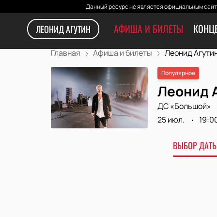
Данный ресурс не является официальным сайто
АФИША И БИЛЕТЫ
КОНЦ
ЛЕОНИД АГУТИН
Главная
Афиша и билеты
Леонид Агути
Популярное
Леонид А
ДС «Большой»
25 июл.
19:0
ВЫБОР ДАТЫ