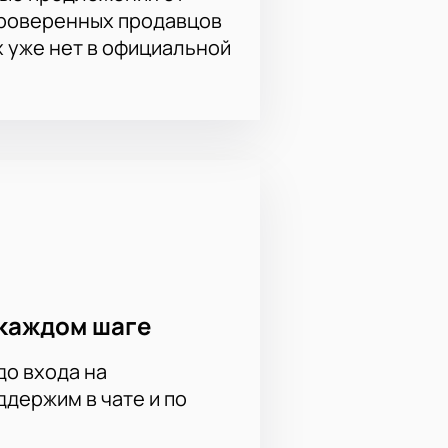
билеты будут оперативно
проверенных продавцов
х уже нет в официальной
каждом шаге
до входа на
держим в чате и по