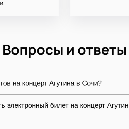
и.
Вопросы и ответы
тов на концерт Агутина в Сочи?
 выбранного сектора и близости к сцене. На э
ь электронный билет на концерт Агутин
ивной схемой, чтобы выбрать удобные места и
Леонида Агутина распечатывать электронный б