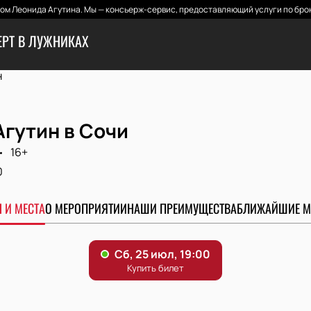
м Леонида Агутина. Мы — консьерж-сервис, предоставляющий услуги по бро
ЕРТ В ЛУЖНИКАХ
н
гутин в Сочи
16+
0
 И МЕСТА
О МЕРОПРИЯТИИ
НАШИ ПРЕИМУЩЕСТВА
БЛИЖАЙШИЕ М