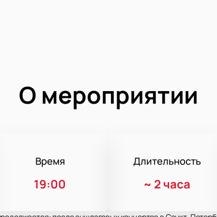
О мероприятии
Время
Длительность
19:00
~
2 часа
родолжается: после аншлаговых концертов в Санкт-Петербу