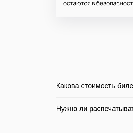
остаются в безопасност
Какова стоимость биле
Цены на билеты зависят от
Нужно ли распечатыват
воспользоваться интеракт
цены.
​При посещении концерта 