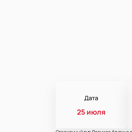
Дата
25 июля
Стадионный тур Леонида Агутина п