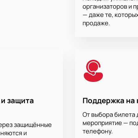
 данные и оплатите заказ онлайн. После этого электронные 
организаторов и 
лектронной почты.
— даже те, которы
продаже.
 и защита
Поддержка на 
От выбора билета 
мероприятие — под
через защищённые
телефону.
аняются и