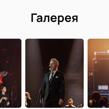
электронном виде на экране вашего мобильног
емый штрихкод или QR-код.
Галерея