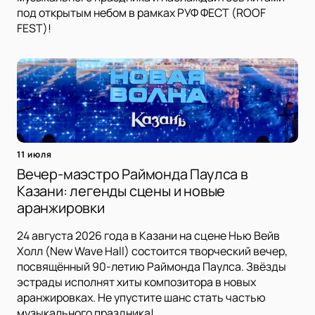
под открытым небом в рамках РУФ ФЕСТ (ROOF
FEST)!
11 июля
Вечер-маэстро Раймонда Паулса в
Казани: легенды сцены и новые
аранжировки
24 августа 2026 года в Казани на сцене Нью Вейв
Холл (New Wave Hall) состоится творческий вечер,
посвящённый 90-летию Раймонда Паулса. Звёзды
эстрады исполнят хиты композитора в новых
аранжировках. Не упустите шанс стать частью
музыкального праздника!