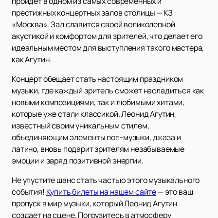
пройдет в одном из самых современных и
престижных концертных залов столицы — КЗ
«Москва». Зал славится своей великолепной
акустикой и комфортом для зрителей, что делает его
идеальным местом для выступления такого мастера,
как Агутин.
Концерт обещает стать настоящим праздником
музыки, где каждый зритель сможет насладиться как
новыми композициями, так и любимыми хитами,
которые уже стали классикой. Леонид Агутин,
известный своим уникальным стилем,
объединяющим элементы поп-музыки, джаза и
латино, вновь подарит зрителям незабываемые
эмоции и заряд позитивной энергии.
Не упустите шанс стать частью этого музыкального
события!
Купить билеты на нашем сайте
— это ваш
пропуск в мир музыки, который Леонид Агутин
создает на сцене. Погрузитесь в атмосферу