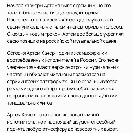
Начало карьеры Артема было скромным, но его
талант был замечен и оценен аудиторией.
Постепенно, он завоевывал сердца слушателей
своим уникальным стилем и неповторимым голосом.
С каждым новым треком, Артем все больше укреплял
свою позицию на российской музыкальной сцене.
Сегодня Артем Качер – один из самых ярких и
востребованных исполнителей в России. Его песни
уверенно занимают верхние строчки музыкальных
чартов и набирают миллионы просмотров на
стриминговых платформах. Он не ограничивается
рамками одного жанра, пробуя себя в различных
направлениях: от рэпа и хип-хопа до поп-музыки и
танцевальных хитов.
Артем Качер – это не только талантливый
исполнитель, но и настоящий шоумен, способный
поднять любую атмосферу до невероятных высот.