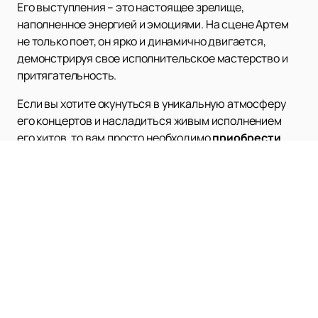
Его выступления – это настоящее зрелище,
наполненное энергией и эмоциями. На сцене Артем
не только поет, он ярко и динамично двигается,
демонстрируя свое исполнительское мастерство и
притягательность.
Если вы хотите окунуться в уникальную атмосферу
его концертов и насладиться живым исполнением
его хитов, то вам просто необходимо
приобрести
билеты
на мероприятия, в которых участвует певец
Артем Качер. Сайт нашей компании предлагает
широкий выбор билетов на его концерты, где вы
сможете стать частью невероятной музыкальной
встречи с этим талантливым артистом.