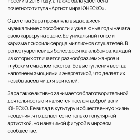
России в 2016 году, а также была удостоена
почетного титула «Артист мира ЮНЕСКО».
С детства Зара проявляла выдающиеся
музыкальные способности и уже в юные годы начала
свою карьеру на сцене. Ее уникальный голос и
харизма покорили сердца миллионов слушателей. В
репертуаре певицы более десятка альбомов, каждый
из которых отличается разнообразием жанров и
глубоким смыслом текстов. Ее выступления всегда
наполнены эмоциями и энергетикой, что делает их
незабываемыми для зрителей.
Зара также активно занимается благотворительной
деятельностью и является послом доброй воли
ЮНЕСКО. Ее вклад в культуру и общественную жизнь
неоценим, что делает ее не только популярной
артисткой, но и значимой фигурой в мировом
сообществе.