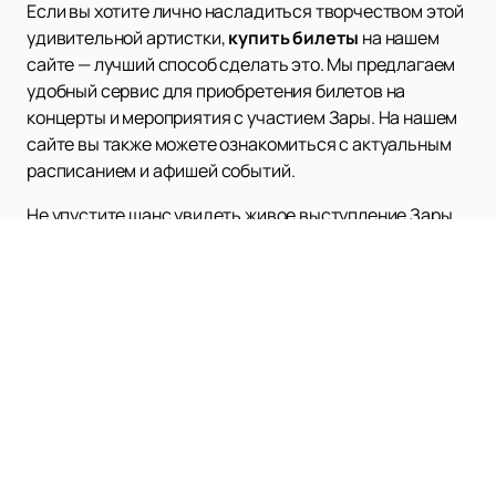
Если вы хотите лично насладиться творчеством этой
удивительной артистки,
купить билеты
на нашем
сайте — лучший способ сделать это. Мы предлагаем
удобный сервис для приобретения билетов на
концерты и мероприятия с участием Зары. На нашем
сайте вы также можете ознакомиться с актуальным
расписанием и афишей событий.
Не упустите шанс увидеть живое выступление Зары,
ведь каждый ее концерт — это настоящее шоу,
наполненное музыкой, светом и душевной теплотой.
Познакомьтесь с ее творчеством поближе и
убедитесь в уникальности этой талантливой
артистки.