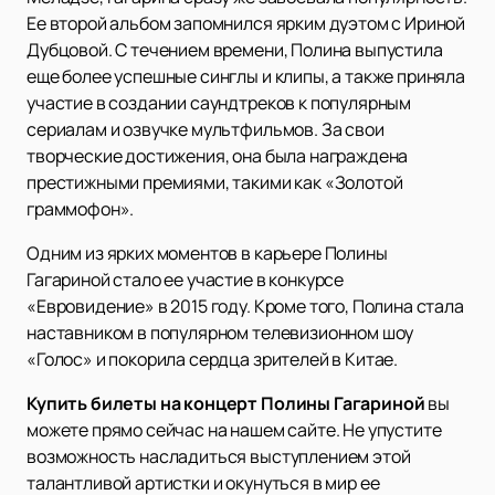
Ее второй альбом запомнился ярким дуэтом с Ириной
Дубцовой. С течением времени, Полина выпустила
еще более успешные синглы и клипы, а также приняла
участие в создании саундтреков к популярным
сериалам и озвучке мультфильмов. За свои
творческие достижения, она была награждена
престижными премиями, такими как «Золотой
граммофон».
Одним из ярких моментов в карьере Полины
Гагариной стало ее участие в конкурсе
«Евровидение» в 2015 году. Кроме того, Полина стала
наставником в популярном телевизионном шоу
«Голос» и покорила сердца зрителей в Китае.
Купить билеты на концерт Полины Гагариной
вы
можете прямо сейчас на нашем сайте. Не упустите
возможность насладиться выступлением этой
талантливой артистки и окунуться в мир ее