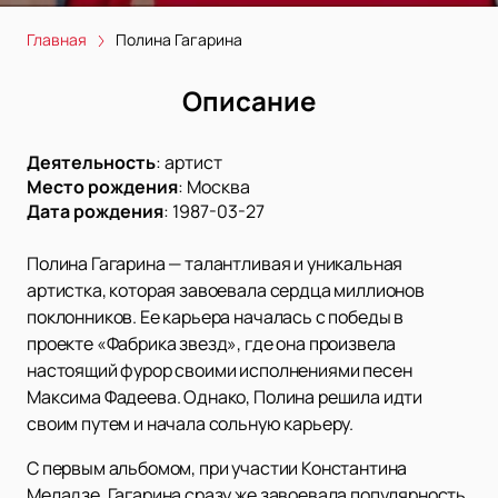
Главная
Полина Гагарина
Описание
Деятельность
:
артист
Место рождения
:
Москва
Дата рождения
:
1987-03-27
Полина Гагарина — талантливая и уникальная
артистка, которая завоевала сердца миллионов
поклонников. Ее карьера началась с победы в
проекте «Фабрика звезд», где она произвела
настоящий фурор своими исполнениями песен
Максима Фадеева. Однако, Полина решила идти
своим путем и начала сольную карьеру.
С первым альбомом, при участии Константина
Меладзе, Гагарина сразу же завоевала популярность.