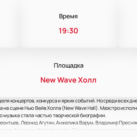
Время
19:30
Площадка
New Wave Холл
деля концертов, конкурса и ярких событий. Но среди всех 
 на сцене Нью Вейв Холла (New Wave Hall). Маэстро исполня
го музыка стала частью творческой биографии.
Леонтьев, Леонид Агутин, Анжелика Варум, Владимир Пресняк
лсу и хор Академии Игоря Крутого. Программа вечера составле