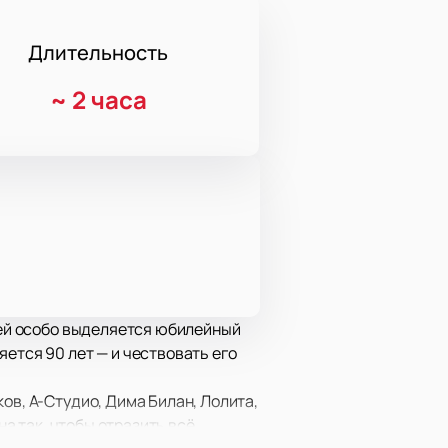
Длительность
~
2 часа
дней особо выделяется юбилейный
ется 90 лет — и чествовать его
ов, А-Студио, Дима Билан, Лолита,
на так, чтобы отразить всё