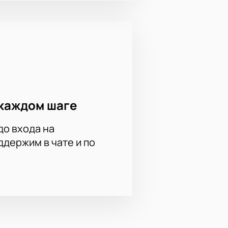
каждом шаге
до входа на
держим в чате и по