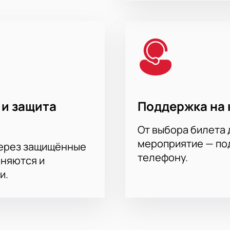
 и защита
Поддержка на 
От выбора билета 
мероприятие — под
через защищённые
телефону.
аняются и
и.