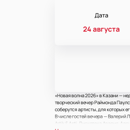
Дата
24 августа
«Новая волна 2026» в Казани — не
творческий вечер Раймонда Паулса
соберутся артисты, для которых е
В числе гостей вечера — Валерий 
Artik & Asti, Дискотека Авария, А