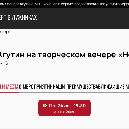
м Леонида Агутина. Мы — консьерж-сервис, предоставляющий услуги по бро
ЕРТ В ЛУЖНИКАХ
чер...
Агутин на творческом вечере «
6+
 И МЕСТА
О МЕРОПРИЯТИИ
НАШИ ПРЕИМУЩЕСТВА
БЛИЖАЙШИЕ М